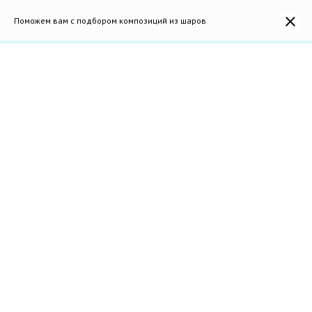
Поможем вам с подбором композиций из шаров
0
ШАРЫ ДЛЯ МУЖЧИНЫ
НЕ НАШЛИ ПОДХОДЯЩИЙ
ВАРИАНТ?
оставьте ваши данные и мы подберем уникальную
композицию под ваш бюджет