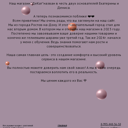
Наш магазин "ДеКат"назван в честь двух основателей Екатерины и
Дениса.
А теперь познакомимся поближе ❤️❤️
Всем приветики! Мы очень рады, что вы заглянули на наш сайт.
Мы из города Ростов-на-Дону. И этот замечательный город стал для
нас вторым домом. В котором мы и открыли наш магазин в 2023 году.
Постепенно мы завоевываем ваше доверие нашими товарами и
конечно же гелиевыми шарами уже третий год. Так же 2024г. начался
у меня с обучения. Ведь знания помогают нам рости и
совершенствоваться.
Наша самая главная цель - это создание комфорта и высокий уровень
сервиса в нашем магазине.
Вы полностью можете доверить нам свой заказ! А мы в свою очередь
постараемся воплотить его в реальность.
Мы ценим каждого из Вас 🌹
8-993-448-56-58
Воздушные шары с доставкой
ГЛАВНАЯ
Режим работы:
даже в день заказа