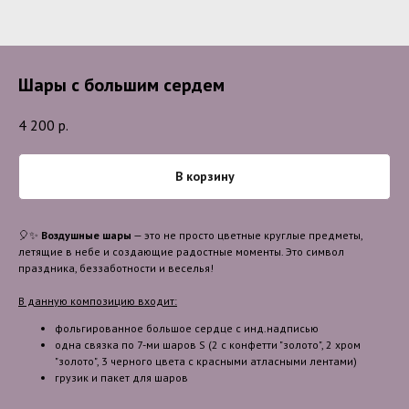
Шары с большим сердем
4 200
р.
В корзину
🎈✨
Воздушные шары
— это не просто цветные круглые предметы,
летящие в небе и создающие радостные моменты. Это символ
праздника, беззаботности и веселья!
В данную композицию входит:
фольгированное большое сердце с инд.надписью
одна связка по 7-ми шаров S (2 с конфетти "золото", 2 хром
"золото", 3 черного цвета с красными атласными лентами)
грузик и пакет для шаров