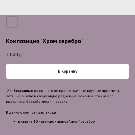
Композиция "Хром серебро"
2 000
р.
В корзину
🎈✨
Воздушные шары
— это не просто цветные круглые предметы,
летящие в небе и создающие радостные моменты. Это символ
праздника, беззаботности и веселья!
В данную композицию входит:
в связке 10 латексных шаров "хром" серебро