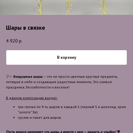
Шары в связке
4 920
р.
В корзину
🎈✨
Воздушные шары
— это не просто цветные круглые предметы,
летящие в небе и создающие радостные моменты. Это символ
праздника, беззаботности и веселья!
В данную композицию входит:
три связки по 9-ть шаров в каждой S (черный S и шоколад, хром
"золото" Эв)
грузик и пакет для шаров
Пусть воздух наполняет эти шары, а вместе с ним — радость и улыбки!
💖