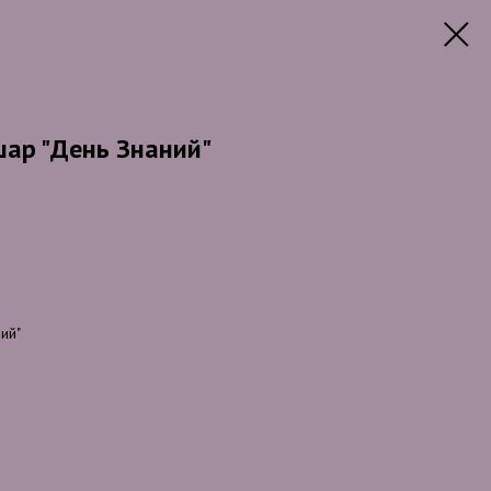
ар "День Знаний"
ий"