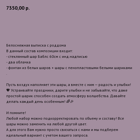
7350,00
р.
В корзину
Белоснежная выписка с роддома
В данный состав композиции входит:
- стеклянный шар Баблс 60см с инд.надписью
- два облачка
- фонтан из белых шаров + шары с пенопластовыми белыми шариками
.
Пусть воздух наполняет эти шары, а вместе с ним — радость и улыбки!
💖 Устраивайте праздники, дарите улыбки и не забывайте, что даже
простой шарик способен создать атмосферу волшебства. Давайте
делать каждый день особенным! 🌈🎉
И помните!
Любой набор можно подкорректировать по объему и составу! Все
шары можно заменить на любой другой цвет.
А для этого Вам нужно просто связаться с нами и мы подберем
идеальный вариант с учетом вашего запроса.