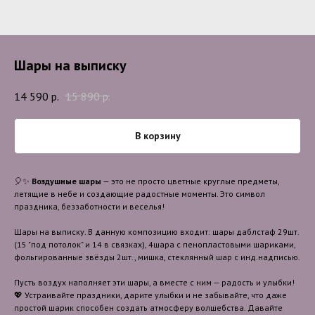
Шары на выписку
14 590
р.
15 890
р.
В корзину
🎈✨
Воздушные шары
— это не просто цветные круглые предметы,
летящие в небе и создающие радостные моменты. Это символ
праздника, беззаботности и веселья!
Шары на выписку. В данную композицию входит: шары даблстаф 29шт.
(15 "под потолок" и 14 в связках), 4шара с пенопластовыми шариками,
фольгированные звёзды 2шт., мишка, стеклянный шар с инд.надписью.
Пусть воздух наполняет эти шары, а вместе с ним — радость и улыбки!
💖 Устраивайте праздники, дарите улыбки и не забывайте, что даже
простой шарик способен создать атмосферу волшебства. Давайте