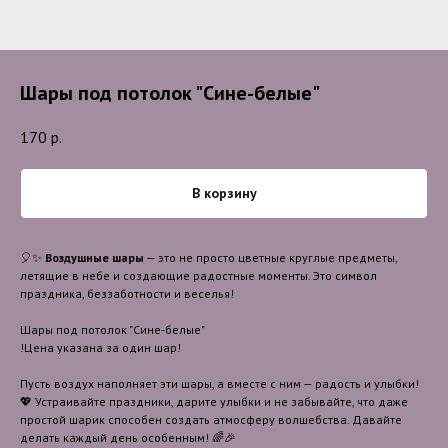
Шары под потолок "Сине-белые"
170
р.
В корзину
🎈✨
Воздушные шары
— это не просто цветные круглые предметы,
летящие в небе и создающие радостные моменты. Это символ
праздника, беззаботности и веселья!
Шары под потолок "Сине-белые"
!Цена указана за один шар!
Пусть воздух наполняет эти шары, а вместе с ним — радость и улыбки!
💖 Устраивайте праздники, дарите улыбки и не забывайте, что даже
простой шарик способен создать атмосферу волшебства. Давайте
делать каждый день особенным! 🌈🎉