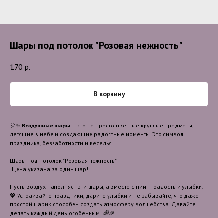
Шары под потолок "Розовая нежность"
170
р.
В корзину
🎈✨
Воздушные шары
— это не просто цветные круглые предметы,
летящие в небе и создающие радостные моменты. Это символ
праздника, беззаботности и веселья!
Шары под потолок "Розовая нежность"
!Цена указана за один шар!
Пусть воздух наполняет эти шары, а вместе с ним — радость и улыбки!
💖 Устраивайте праздники, дарите улыбки и не забывайте, что даже
простой шарик способен создать атмосферу волшебства. Давайте
делать каждый день особенным! 🌈🎉