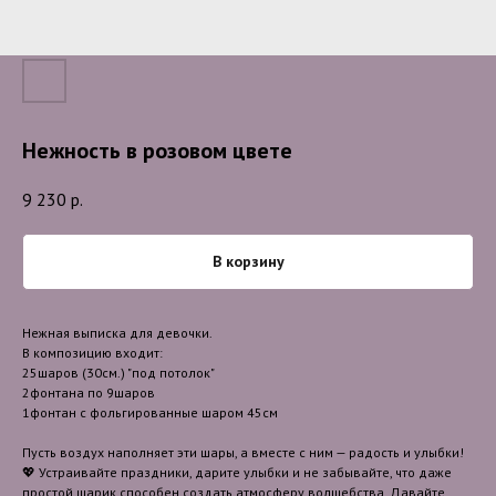
Нежность в розовом цвете
9 230
р.
В корзину
Нежная выписка для девочки.
В композицию входит:
25шаров (30см.) "под потолок"
2фонтана по 9шаров
1фонтан с фольгированные шаром 45см
Пусть воздух наполняет эти шары, а вместе с ним — радость и улыбки!
💖 Устраивайте праздники, дарите улыбки и не забывайте, что даже
простой шарик способен создать атмосферу волшебства. Давайте