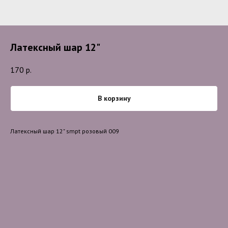
Латексный шар 12"
170
р.
В корзину
Латексный шар 12" smpt розовый 009