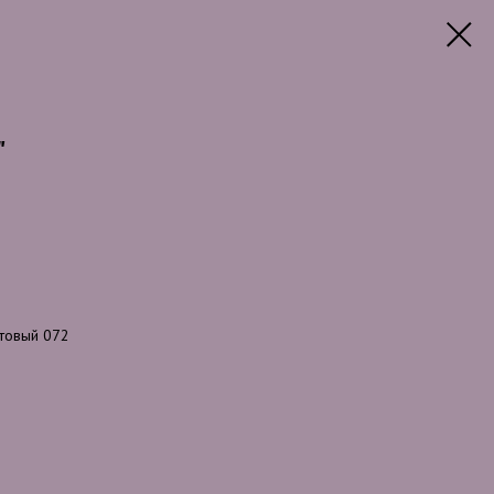
"
отовый 072