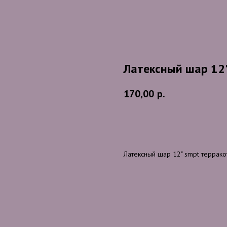
Латексный шар 12
170,00
р.
В корзину
Латексный шар 12" smpt террак