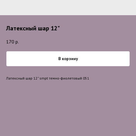
Латексный шар 12"
170
р.
В корзину
Латексный шар 12" smpt темно-фиолетовый 051