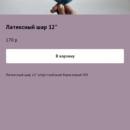
Латексный шар 12"
170
р.
В корзину
Латексный шар 12" smpt глубокий бирюзовый 035