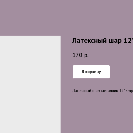
Латексный шар 12
170
р.
В корзину
Латексный шар металлик 12" smp