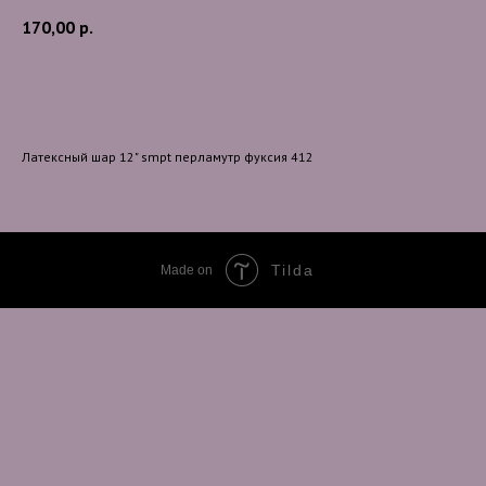
170,00
р.
В корзину
Латексный шар 12" smpt перламутр фуксия 412
Tilda
Made on