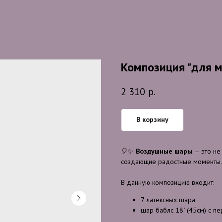
Композиция "для 
2 310
р.
В корзину
🎈✨
Воздушные шары
— это не
создающие радостные моменты. Э
В данную композицию входит:
7 латексных шара
шар баблс 18" (45см) с п