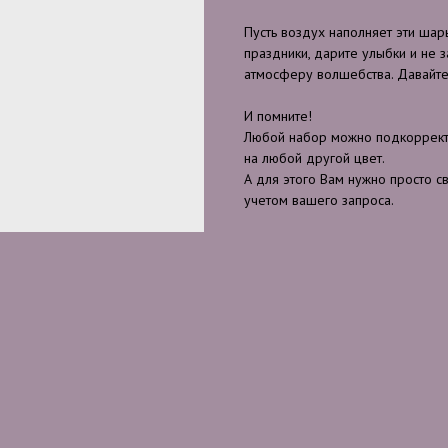
Пусть воздух наполняет эти шары
праздники, дарите улыбки и не 
атмосферу волшебства. Давайте
И помните!
Любой набор можно подкорректи
на любой другой цвет.
А для этого Вам нужно просто с
учетом вашего запроса.