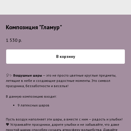
Композиция "Гламур"
1 530
р.
В корзину
🎈✨
Воздушные шары
— это не просто цветные круглые предметы,
летящие в небе и создающие радостные моменты. Это символ
праздника, беззаботности и веселья!
В данную композицию входит:
9 латексных шаров
Пусть воздух наполняет эти шары, а вместе с ним — радость и улыбки!
💖 Устраивайте праздники, дарите улыбки и не забывайте, что даже
простой шарик способен создать атмосферу волшебства. Давайте