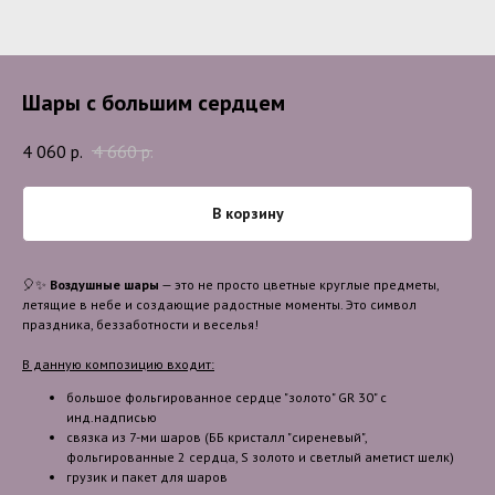
Шары с большим сердцем
4 060
р.
4 660
р.
В корзину
🎈✨
Воздушные шары
— это не просто цветные круглые предметы,
летящие в небе и создающие радостные моменты. Это символ
праздника, беззаботности и веселья!
В данную композицию входит:
большое фольгированное сердце "золото" GR 30" с
инд.надписью
связка из 7-ми шаров (ББ кристалл "сиреневый",
фольгированные 2 сердца, S золото и светлый аметист шелк)
грузик и пакет для шаров