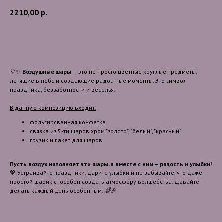
2210,00
р.
В корзину
🎈✨
Воздушные шары
— это не просто цветные круглые предметы,
летящие в небе и создающие радостные моменты. Это символ
праздника, беззаботности и веселья!
В данную композицию входит:
фольгированная конфетка
связка из 5-ти шаров хром "золото", "белый", "красный"
грузик и пакет для шаров
Пусть воздух наполняет эти шары, а вместе с ним — радость и улыбки!
💖 Устраивайте праздники, дарите улыбки и не забывайте, что даже
простой шарик способен создать атмосферу волшебства. Давайте
делать каждый день особенным! 🌈🎉