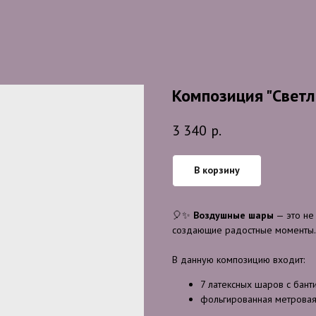
Композиция "Светл
3 340
р.
В корзину
🎈✨
Воздушные шары
— это не
создающие радостные моменты. Э
В данную композицию входит:
7 латексных шаров с бант
фольгированная метрова