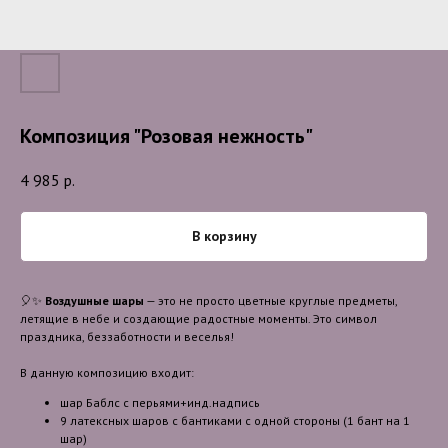
Композиция "Розовая нежность"
4 985
р.
В корзину
🎈✨
Воздушные шары
— это не просто цветные круглые предметы,
летящие в небе и создающие радостные моменты. Это символ
праздника, беззаботности и веселья!
В данную композицию входит:
шар Баблс с перьями+инд.надпись
9 латексных шаров с бантиками с одной стороны (1 бант на 1
шар)