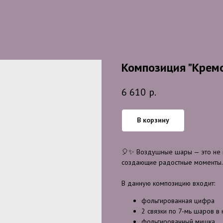
Композиция "Крем
6 610
р.
В корзину
🎈✨ Воздушные шары — это не п
создающие радостные моменты. Э
В данную композицию входит:
фольгированная цифра
2 связки по 7-мь шаров в
фольгированный мишка