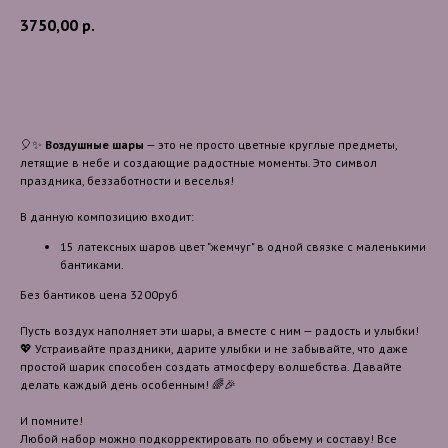
3750,00
р.
В корзину
🎈✨
Воздушные шары
— это не просто цветные круглые предметы,
летящие в небе и создающие радостные моменты. Это символ
праздника, беззаботности и веселья!
В данную композицию входит:
15 латексных шаров цвет "жемчуг" в одной связке с маленькими
бантиками.
Без бантиков цена 3200руб
Пусть воздух наполняет эти шары, а вместе с ним — радость и улыбки!
💖 Устраивайте праздники, дарите улыбки и не забывайте, что даже
простой шарик способен создать атмосферу волшебства. Давайте
делать каждый день особенным! 🌈🎉
И помните!
Любой набор можно подкорректировать по объему и составу! Все