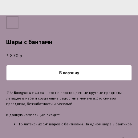
Шары с бантами
3 870
р.
В корзину
🎈✨
Воздушные шары
— это не просто цветные круглые предметы,
летящие в небе и создающие радостные моменты. Это символ
праздника, беззаботности и веселья!
В данную композицию входит:
13 латексных 14" шаров с бантиками. На одном шаре 8 бантиков