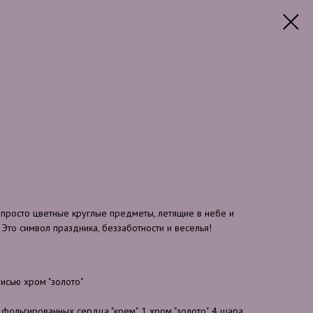
 просто цветные круглые предметы, летящие в небе и
то символ праздника, беззаботности и веселья!
исью хром "золото"
 фольгированных сердца "крем", 1 хром "золото", 4 шара