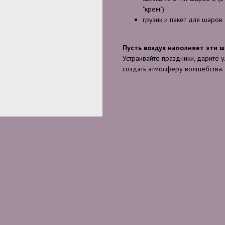
"крем")
грузик и пакет для шаров
Пусть воздух наполняет эти ш
Устраивайте праздники, дарите 
создать атмосферу волшебства.