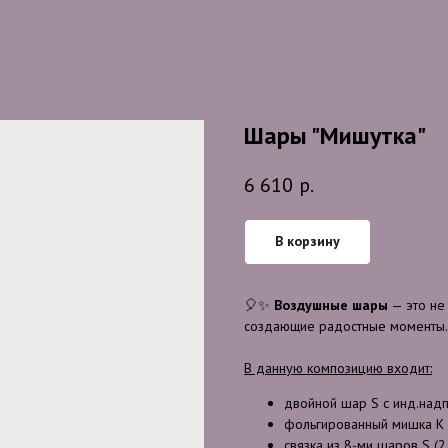
Шары "Мишутка"
6 610
р.
В корзину
🎈✨
Воздушные шары
— это не
создающие радостные моменты. Э
В данную композицию входит:
двойной шар S с инд.надп
фольгированный мишка К
связка из 8-ми шаров S (2