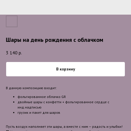
Шары на день рождения с облачком
3 140
р.
В корзину
В данную композицию входит:
фольгированное облачко GR
двойные шары с конфетти + фольгированное сердце с
инд.надписью
грузик и пакет для шаров
Пусть воздух наполняет эти шары, а вместе с ним — радость и улыбки!