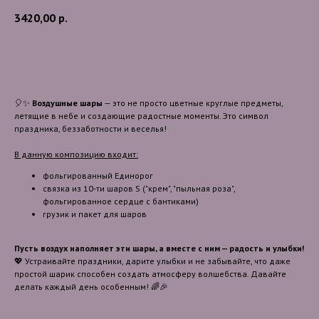
3420,00
р.
В корзину
🎈✨
Воздушные шары
— это не просто цветные круглые предметы,
летящие в небе и создающие радостные моменты. Это символ
праздника, беззаботности и веселья!
В данную композицию входит:
фольгированный Единорог
связка из 10-ти шаров S ("крем", "пыльная роза",
фольгированное сердце с бантиками)
грузик и пакет для шаров
Пусть воздух наполняет эти шары, а вместе с ним — радость и улыбки!
💖 Устраивайте праздники, дарите улыбки и не забывайте, что даже
простой шарик способен создать атмосферу волшебства. Давайте
делать каждый день особенным! 🌈🎉