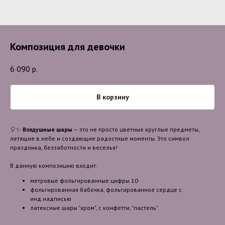
Композиция для девочки
6 090
р.
В корзину
🎈✨
Воздушные шары
— это не просто цветные круглые предметы,
летящие в небе и создающие радостные моменты. Это символ
праздника, беззаботности и веселья!
В данную композицию входит:
метровые фольгированные цифры 10
фольгированная бабочка, фольгированное сердце с
инд.надписью
латексные шары "хром", с конфетти, "пастель"