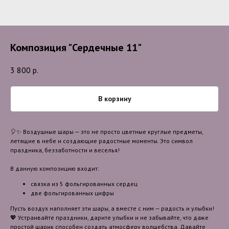
Композиция "Сердечные 11"
3 800
р.
В корзину
🎈✨ Воздушные шары — это не просто цветные круглые предметы,
летящие в небе и создающие радостные моменты. Это символ
праздника, беззаботности и веселья!
В данную композицию входит:
связка из 5 фольгированных сердец
две фольгированных цифры
Пусть воздух наполняет эти шары, а вместе с ним — радость и улыбки!
💖 Устраивайте праздники, дарите улыбки и не забывайте, что даже
простой шарик способен создать атмосферу волшебства. Давайте