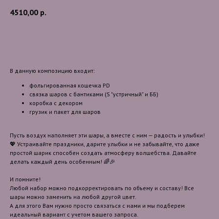
4510,00
р.
В корзину
В данную композицию входит:
фольгированная кошечка PD
связка шаров с бантиками (S "устричный" и ББ)
коробка с декором
грузик и пакет для шаров
Пусть воздух наполняет эти шары, а вместе с ним — радость и улыбки!
💖 Устраивайте праздники, дарите улыбки и не забывайте, что даже
простой шарик способен создать атмосферу волшебства. Давайте
делать каждый день особенным! 🌈🎉
И помните!
Любой набор можно подкорректировать по объему и составу! Все
шары можно заменить на любой другой цвет.
А для этого Вам нужно просто связаться с нами и мы подберем
идеальный вариант с учетом вашего запроса.