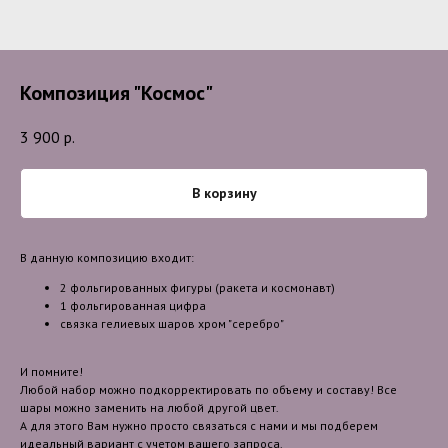
Композиция "Космос"
3 900
р.
В корзину
В данную композицию входит:
2 фольгированных фигуры (ракета и космонавт)
1 фольгированная цифра
связка гелиевых шаров хром "серебро"
И помните!
Любой набор можно подкорректировать по объему и составу! Все
шары можно заменить на любой другой цвет.
А для этого Вам нужно просто связаться с нами и мы подберем
идеальный вариант с учетом вашего запроса.