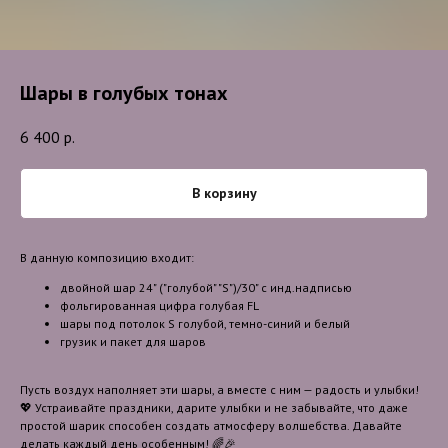
Шары в голубых тонах
6 400
р.
В корзину
В данную композицию входит:
двойной шар 24" ("голубой" "S")/30" с инд.надписью
фольгированная цифра голубая FL
шары под потолок S голубой, темно-синий и белый
грузик и пакет для шаров
Пусть воздух наполняет эти шары, а вместе с ним — радость и улыбки!
💖 Устраивайте праздники, дарите улыбки и не забывайте, что даже
простой шарик способен создать атмосферу волшебства. Давайте
делать каждый день особенным! 🌈🎉