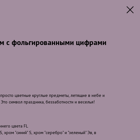
м с фольгированными цифрами
 просто цветные круглые предметы, летящие в небе и
то символ праздника, беззаботности и веселья!
него цвета FL
 хром "синий" S, хром "серебро" и "зеленый" Эв, в