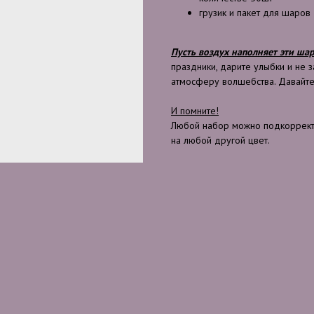
грузик и пакет для шаров
Пусть воздух наполняет эти шар
праздники, дарите улыбки и не 
атмосферу волшебства. Давайте
И помните!
Любой набор можно подкорректи
на любой другой цвет.