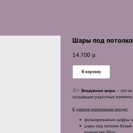
Шары под потолко
14 700
р.
В корзину
🎈✨
Воздушные шары
— это не
создающие радостные моменты. Э
В данную композицию входит:
фольгированные цифры си
шары под потолок белый S,
количестве 50шт