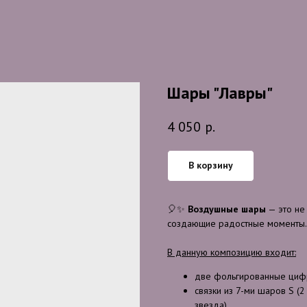
Шары "Лавры"
4 050
р.
В корзину
🎈✨
Воздушные шары
— это не
создающие радостные моменты. Э
В данную композицию входит:
две фольгированные циф
связки из 7-ми шаров S (2
звезда)