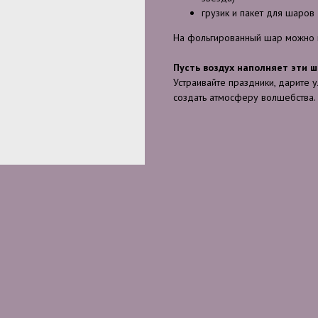
грузик и пакет для шаров
На фольгированный шар можно н
Пусть воздух наполняет эти ш
Устраивайте праздники, дарите 
создать атмосферу волшебства.