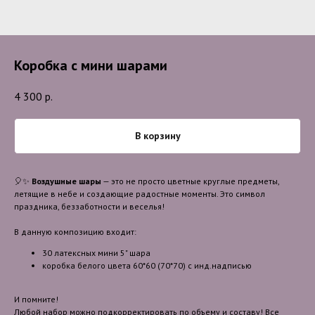
Коробка с мини шарами
4 300
р.
В корзину
🎈✨
Воздушные шары
— это не просто цветные круглые предметы,
летящие в небе и создающие радостные моменты. Это символ
праздника, беззаботности и веселья!
В данную композицию входит:
30 латексных мини 5" шара
коробка белого цвета 60*60 (70*70) с инд.надписью
И помните!
Любой набор можно подкорректировать по объему и составу! Все