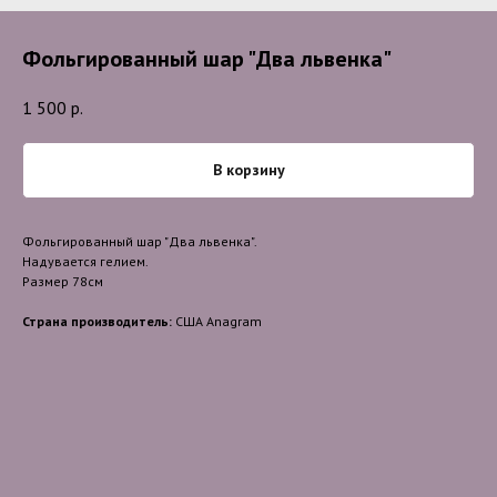
Фольгированный шар "Два львенка"
1 500
р.
В корзину
Фольгированный шар "Два львенка".
Надувается гелием.
Размер 78см
Страна производитель:
США Anagram