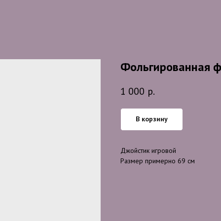
Фольгированная ф
1 000
р.
В корзину
Джойстик игровой
Размер примерно 69 см