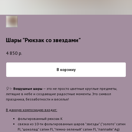
Шары "Рюкзак со звездами"
4 850
р.
В корзину
🎈✨
Воздушные шары
— это не просто цветные круглые предметы,
летящие в небе и создающие радостные моменты. Это символ
праздника, беззаботности и веселья!
В данную композицию входит:
фольгированный рюкзак К
связка из 10-ти фольгированных шаров "звезды" ("золото" сатин
Fl, "шоколад" сатин Fl, "темно-зеленый" сатин Fl, "паппайя" Ag)