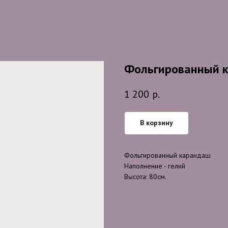
Фольгированный к
1 200
р.
В корзину
Фольгированный карандаш
Наполнение - гелий
Высота: 80см.