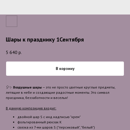
Шары к празднику 1Сентября
5 640
р.
В корзину
🎈✨
Воздушные шары
— это не просто цветные круглые предметы,
летящие в небе и создающие радостные моменты. Это символ
праздника, беззаботности и веселья!
В данную композицию входит:
двойной шар S с инд.надписью "крем"
фольгированный рюкзак К
связка из 7-ми шаров S ("персиковый", "белый")